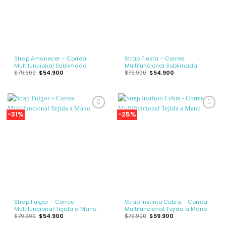
Strap Amanecer – Correa
Strap Fiesta – Correa
Multifuncional Sublimada
Multifuncional Sublimada
El
El
El
El
$
79.900
$
54.900
$
79.900
$
54.900
precio
precio
precio
precio
original
actual
original
actual
era:
es:
era:
es:
$79.900.
$54.900.
$79.900.
$54.900.
-31%
-25%
Añadir
Añadir
a la
a la
Lista
Lista
de
de
deseos
deseos
Strap Fulgor – Correa
Strap Instinto Cebra – Correa
Multifuncional Tejida a Mano
Multifuncional Tejida a Mano
El
El
El
El
$
79.900
$
54.900
$
79.900
$
59.900
precio
precio
precio
precio
original
actual
original
actual