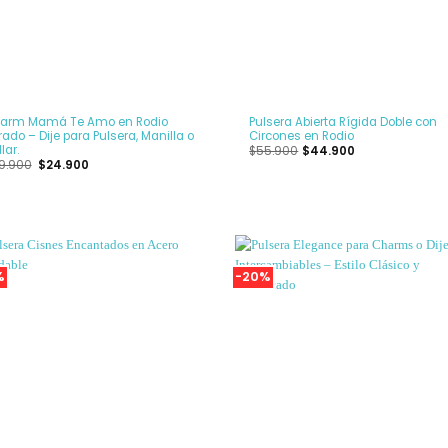
+
arm Mamá Te Amo en Rodio
Pulsera Abierta Rígida Doble con
ado – Dije para Pulsera, Manilla o
Circones en Rodio
lar.
$
55.900
$
44.900
El
El
9.900
$
24.900
precio
precio
original
actual
era:
es:
$69.900.
$24.900.
%
-20%
Añadir
Añ
a la
a
Lista
L
de
deseos
de