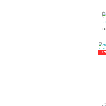
+
Pu
In
$
4
-19
+