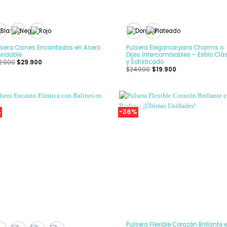
+
lsera Cisnes Encantados en Acero
Pulsera Elegance para Charms o
oxidable
Dijes Intercambiables – Estilo Clá
y Sofisticado
2.900
$
29.900
$
24.900
$
19.900
%
-36%
Añadir
Añ
a la
a
Lista
L
de
deseos
de
+
Pulsera Flexible Corazón Brillante 