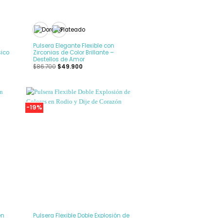
+
Pulsera Elegante Flexible con
sico
Zirconias de Color Brillante –
Destellos de Amor
$
86.700
$
49.900
-19%
adir
Añadir
 la
a la
ista
Lista
de
de
seos
deseos
+
en
Pulsera Flexible Doble Explosión de