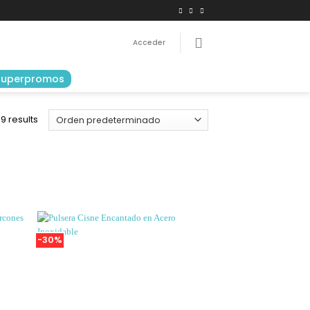
Acceder
Superpromos
9 results
-30%
adir
Añadir
 la
a la
ista
Lista
de
de
seos
deseos