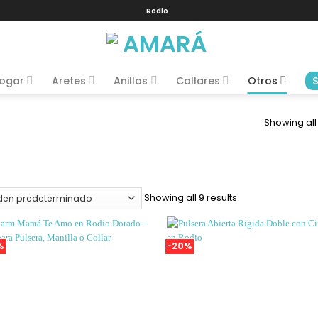
Rodio
ogar
Aretes
Anillos
Collares
Otros
Showing all 
Showing all 9 results
%
-20%
Añadir
Añ
a la
a
Lista
L
de
deseos
de