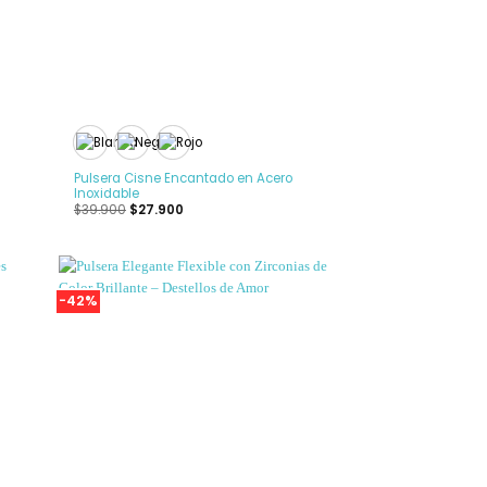
+
Pulsera Cisne Encantado en Acero
Inoxidable
$
39.900
$
27.900
-42%
adir
Añadir
 la
a la
ista
Lista
de
de
seos
deseos