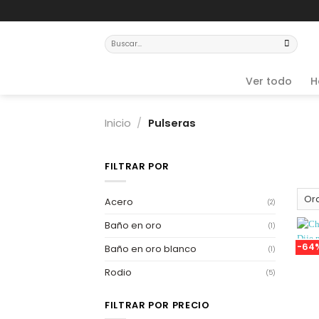
Skip
to
content
Buscar
por:
Ver todo
H
Inicio
/
Pulseras
FILTRAR POR
Acero
(2)
Baño en oro
(1)
-64
Baño en oro blanco
(1)
Rodio
(5)
FILTRAR POR PRECIO