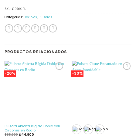
SKU:
GR9141PUL
Categorías:
Flexibles
,
Pulseras
PRODUCTOS RELACIONADOS
-20%
-30%
Añadir
Añadir
a la
a la
Lista
Lista
de
de
deseos
deseos
Pulsera Abierta Rígida Doble con
Circones en Rodio
$
55.900
$
44.900