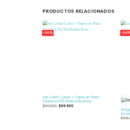
PRODUCTOS RELACIONADOS
-30%
-34
Añadir
a la
Lista
de
deseos
+
+
Set Collar Cubos + Topos en Plata
Esterlina 925 Rodinada Rosa
El
El
$
99.900
$
69.900
precio
precio
Garga
original
actual
Amor 
era:
es:
$
105
$99.900.
$69.900.