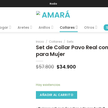
Rodio
ogar
Aretes
Anillos
Collares
Otros
Inicio
/
Collares
/
Sets
Set de Collar Pavo Real co
para Mujer
Añadir
a la
Lista
de
El
El
$
57.800
$
34.900
deseos
precio
precio
original
actual
era:
es:
$57.800.
$34.900.
Hay existencias
AÑADIR AL CARRITO