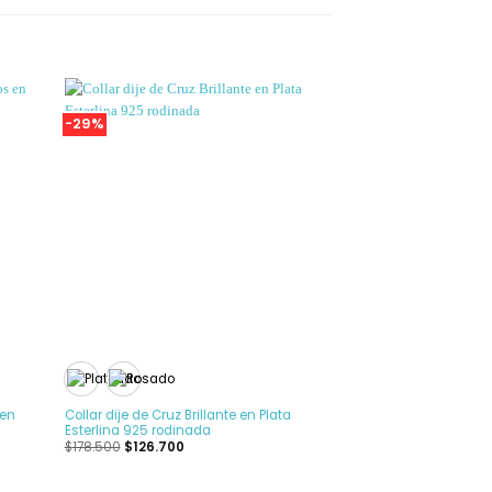
-29%
adir
Añadir
a la
a la
ista
Lista
de
de
seos
deseos
+
+
Set Collar Corbatín +
Acero Inoxidable
$
35.000
 en
Collar dije de Cruz Brillante en Plata
Esterlina 925 rodinada
$
178.500
$
126.700