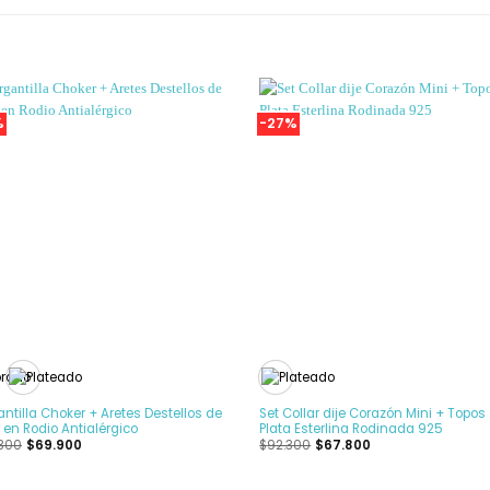
%
-27%
Añadir
Añ
a la
Lista
L
de
deseos
de
+
ntilla Choker + Aretes Destellos de
Set Collar dije Corazón Mini + Topos
en Rodio Antialérgico
Plata Esterlina Rodinada 925
.300
$
69.900
$
92.300
$
67.800